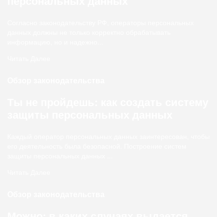
персональных данных
Согласно законодательству РФ, операторы персональных
данных должны не только корректно обрабатывать
информацию, но и надежно...
Читать Далее
Обзор законодательства
Ты не пройдешь: как создать систему
защиты персональных данных
Каждый оператор персональных данных заинтересован, чтобы
его деятельность была безопасной. Построение систем
защиты персональных данных ...
Читать Далее
Обзор законодательства
Можно: в каких случаях выдается