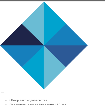
Обзор законодательства
Последствия не соблюдения 152-фз