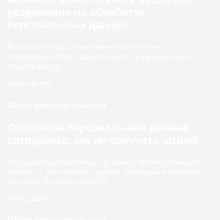
разрешение на обработку
персональных данных
Вопросом, в каких случаях можно обрабатывать
персональные (ПДн), задаются как те, чьи данные будут
обрабатываться,...
Читать Далее
Обзор законодательства
Обработка персональных данных
сотрудника: как не получить штраф
Законодательно персональные данные человека защищает
152-ФЗ «О персональных данных». Персданные работника
защищает Трудовой кодекс РФ,...
Читать Далее
Обзор законодательства