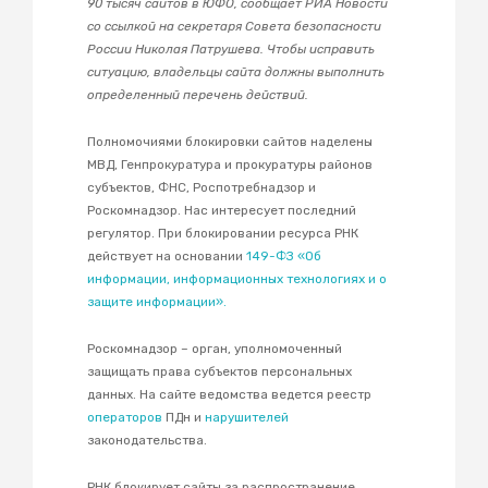
90 тысяч сайтов в ЮФО, сообщает РИА Новости
со ссылкой на секретаря Совета безопасности
России Николая Патрушева. Чтобы исправить
ситуацию, владельцы сайта должны выполнить
определенный перечень действий.
Полномочиями блокировки сайтов наделены
МВД, Генпрокуратура и прокуратуры районов
субъектов, ФНС, Роспотребнадзор и
Роскомнадзор. Нас интересует последний
регулятор. При блокировании ресурса РНК
действует на основании
149-ФЗ «
Об
информации, информационных технологиях и о
защите информации
».
Роскомнадзор – орган, уполномоченный
защищать права субъектов персональных
данных. На сайте ведомства ведется реестр
операторов
ПДн и
нарушителей
законодательства.
РНК блокирует сайты за распространение